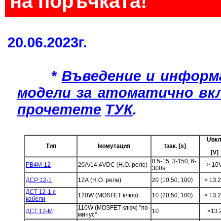
на поръчката!
20.06.2023г.
*
Въведение и информ
модели за атоматично вк
прочетете
ТУК
.
Uвкл
Тип
Iкомутация
tзак. [s]
[V]
0.5-15, 3-150, 6-
РВ4М-12
20А/14.4VDC (Н.О. реле)
> 10
300s
ДСР 12-1
12А (Н.О. реле)
20 (10,50, 100)
> 13.
ДСТ 12-1 с
120W (MOSFET ключ)
10 (20,50, 100)
> 13.
кабели
110W (MOSFET ключ) "по
ДСТ 12-М
10
>13.
минус"