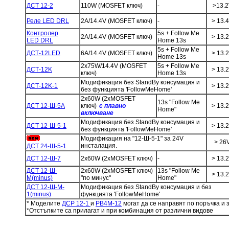
ДСТ 12-2
110W (MOSFET ключ)
-
>13.2
Реле LED DRL
2A/14.4V (MOSFET ключ)
-
> 13.
Контролер
5s + Follow Me
2A/14.4V (MOSFET ключ)
> 13.
LED DRL
Home 13s
5s + Follow Me
ДСТ-12LED
6A/14.4V (MOSFET ключ)
> 13.
Home 13s
2x75W/14.4V (MOSFET
5s + Follow Me
ДСТ-12K
> 13.
ключ)
Home 13s
Модификация без StandBy консумация и
ДСТ-12K-1
> 13.
без функцията 'FollowMeHome'
2x60W (2xMOSFET
13s "Follow Me
ДСТ 12-Ш-5А
ключ)
с плавно
> 13.
Home"
включване
Модификация без StandBy консумация и
ДСТ 12-Ш-5-1
> 13.
без функцията 'FollowMeHome'
Модификация на "12-Ш-5-1" за 24V
> 26
инсталация.
ДСТ 24-Ш-5-1
ДСТ 12-Ш-7
2x60W (2xMOSFET ключ)
-
> 13.
ДСТ 12-Ш-
2x60W (2xMOSFET ключ)
13s "Follow Me
> 13.
M(minus)
"по минус"
Home"
ДСТ 12-Ш-
M-
Модификация без StandBy консумация и без
1(minus)
функцията 'FollowMeHome'
* Моделите
ДСР 12-1
и
РВ4М-12
могат да се направят по поръчка и 
*Отстъпките са прилагат и при комбинация от различни видове